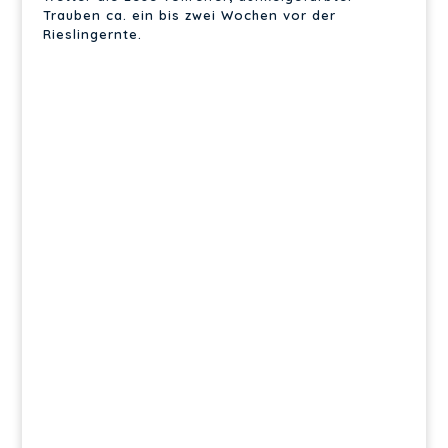
Trauben ca. ein bis zwei Wochen vor der
Rieslingernte.
Archives
Categories
Keine Archive zum Anzeigen.
Keine Kategorien