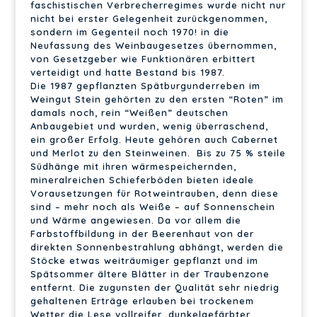
faschistischen Verbrecherregimes wurde nicht nur
nicht bei erster Gelegenheit zurückgenommen,
sondern im Gegenteil noch 1970! in die
Neufassung des Weinbaugesetzes übernommen,
von Gesetzgeber wie Funktionären erbittert
verteidigt und hatte Bestand bis 1987.
Die 1987 gepflanzten Spätburgunderreben im
Weingut Stein gehörten zu den ersten “Roten” im
damals noch, rein “Weißen” deutschen
Anbaugebiet und wurden, wenig überraschend,
ein großer Erfolg. Heute gehören auch Cabernet
und Merlot zu den Steinweinen. Bis zu 75 % steile
Südhänge mit ihren wärmespeichernden,
mineralreichen Schieferböden bieten ideale
Vorausetzungen für Rotweintrauben, denn diese
sind – mehr noch als Weiße – auf Sonnenschein
und Wärme angewiesen. Da vor allem die
Farbstoffbildung in der Beerenhaut von der
direkten Sonnenbestrahlung abhängt, werden die
Stöcke etwas weiträumiger gepflanzt und im
Spätsommer ältere Blätter in der Traubenzone
entfernt. Die zugunsten der Qualität sehr niedrig
gehaltenen Erträge erlauben bei trockenem
Wetter die Lese vollreifer, dunkelgefärbter